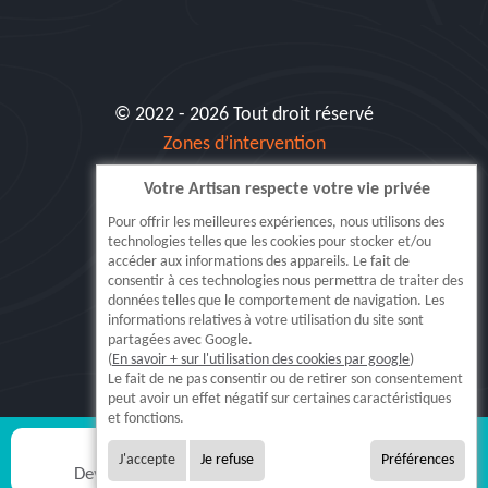
© 2022 - 2026 Tout droit réservé
Zones d’intervention
Votre Artisan respecte votre vie privée
Siret: 515 062 404 000 30
Pour offrir les meilleures expériences, nous utilisons des
technologies telles que les cookies pour stocker et/ou
accéder aux informations des appareils. Le fait de
consentir à ces technologies nous permettra de traiter des
données telles que le comportement de navigation. Les
informations relatives à votre utilisation du site sont
partagées avec Google.
(
En savoir + sur l'utilisation des cookies par google
)
5.0
Le fait de ne pas consentir ou de retirer son consentement
peut avoir un effet négatif sur certaines caractéristiques
Lire nos
371
avis
et fonctions.
J'accepte
Je refuse
Préférences
Devis gratuit
Appel