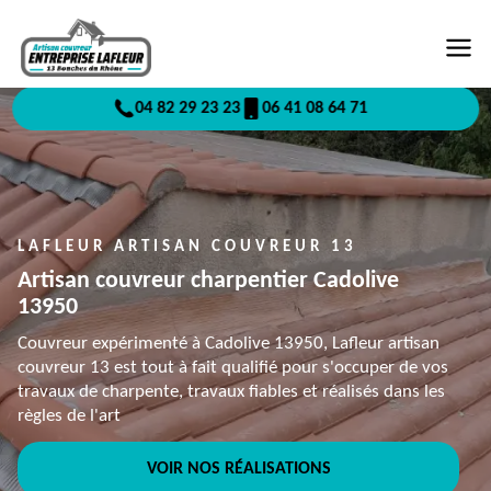
04 82 29 23 23
06 41 08 64 71
LAFLEUR ARTISAN COUVREUR 13
Artisan couvreur charpentier Cadolive
13950
Couvreur expérimenté à Cadolive 13950, Lafleur artisan
couvreur 13 est tout à fait qualifié pour s'occuper de vos
travaux de charpente, travaux fiables et réalisés dans les
règles de l'art
VOIR NOS RÉALISATIONS