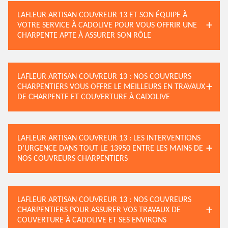
LAFLEUR ARTISAN COUVREUR 13 ET SON ÉQUIPE À
VOTRE SERVICE À CADOLIVE POUR VOUS OFFRIR UNE
CHARPENTE APTE À ASSURER SON RÔLE
LAFLEUR ARTISAN COUVREUR 13 : NOS COUVREURS
CHARPENTIERS VOUS OFFRE LE MEILLEURS EN TRAVAUX
DE CHARPENTE ET COUVERTURE À CADOLIVE
LAFLEUR ARTISAN COUVREUR 13 : LES INTERVENTIONS
D’URGENCE DANS TOUT LE 13950 ENTRE LES MAINS DE
NOS COUVREURS CHARPENTIERS
LAFLEUR ARTISAN COUVREUR 13 : NOS COUVREURS
CHARPENTIERS POUR ASSURER VOS TRAVAUX DE
COUVERTURE À CADOLIVE ET SES ENVIRONS