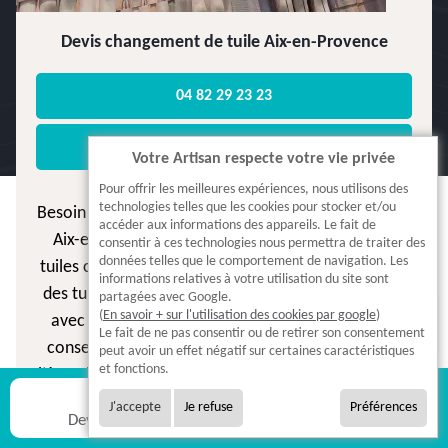
Devis changement de tuile Aix-en-Provence
04 82 29 23 23
06 41 08 64 71
Votre Artisan respecte votre vie privée
Pour offrir les meilleures expériences, nous utilisons des
technologies telles que les cookies pour stocker et/ou
Besoin d’un devis pour changer des tuiles abîmées à
accéder aux informations des appareils. Le fait de
Aix-en-Provence ? Nos couvreurs identifient les
consentir à ces technologies nous permettra de traiter des
données telles que le comportement de navigation. Les
tuiles cassées ou poreuses, puis les remplacent par
informations relatives à votre utilisation du site sont
des tuiles canal neuves, parfaitement compatibles
partagées avec Google.
(
En savoir + sur l'utilisation des cookies par google
)
avec les toitures traditionnelles. Nous veillons à
5.0
Le fait de ne pas consentir ou de retirer son consentement
conserver l’esthétique régionale tout en assurant
peut avoir un effet négatif sur certaines caractéristiques
Lire nos
371
avis
et fonctions.
l’étanchéité. Pensez à faire contrôler régulièrement
votre toiture, surtout après les vents d’Est ou les
J'accepte
Je refuse
Préférences
Devis gratuit
Appel
épisodes de grêle.