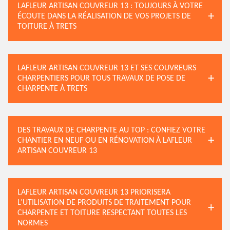
LAFLEUR ARTISAN COUVREUR 13 : TOUJOURS À VOTRE
ÉCOUTE DANS LA RÉALISATION DE VOS PROJETS DE
TOITURE À TRETS
LAFLEUR ARTISAN COUVREUR 13 ET SES COUVREURS
CHARPENTIERS POUR TOUS TRAVAUX DE POSE DE
CHARPENTE À TRETS
DES TRAVAUX DE CHARPENTE AU TOP : CONFIEZ VOTRE
CHANTIER EN NEUF OU EN RÉNOVATION À LAFLEUR
ARTISAN COUVREUR 13
LAFLEUR ARTISAN COUVREUR 13 PRIORISERA
L’UTILISATION DE PRODUITS DE TRAITEMENT POUR
CHARPENTE ET TOITURE RESPECTANT TOUTES LES
NORMES