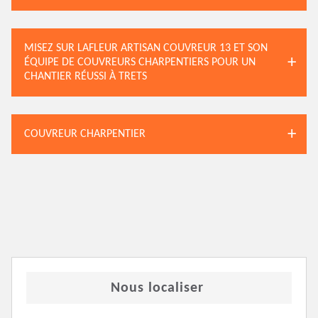
MISEZ SUR LAFLEUR ARTISAN COUVREUR 13 ET SON
ÉQUIPE DE COUVREURS CHARPENTIERS POUR UN
CHANTIER RÉUSSI À TRETS
COUVREUR CHARPENTIER
Nous localiser