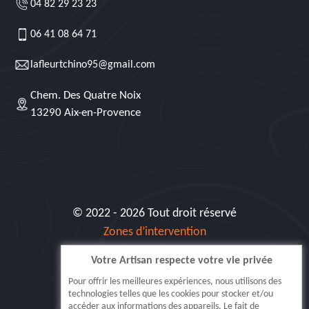
04 82 29 23 23
06 41 08 64 71
lafleurtchino95@gmail.com
Chem. Des Quatre Noix
13290 Aix-en-Provence
© 2022 - 2026 Tout droit réservé
Zones d’intervention
Votre Artisan respecte votre vie privée
Siret: 515 062 404 000 30
Pour offrir les meilleures expériences, nous utilisons des
technologies telles que les cookies pour stocker et/ou
accéder aux informations des appareils. Le fait de