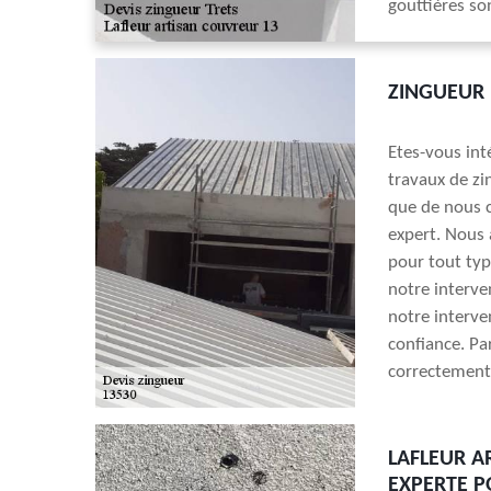
gouttières so
ZINGUEUR 
Etes-vous int
travaux de zin
que de nous c
expert. Nous
pour tout typ
notre interve
notre interve
confiance. P
correctement.
LAFLEUR A
EXPERTE P