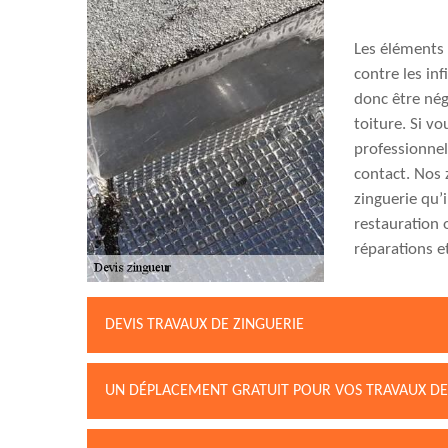
Les éléments 
contre les inf
donc être nég
toiture. Si v
professionnell
contact. Nos 
zinguerie qu’
restauration 
réparations et
DEVIS TRAVAUX DE ZINGUERIE
UN DÉPLACEMENT GRATUIT POUR VOS TRAVAUX DE 