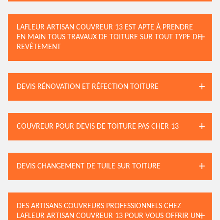
LAFLEUR ARTISAN COUVREUR 13 EST APTE À PRENDRE
EN MAIN TOUS TRAVAUX DE TOITURE SUR TOUT TYPE DE
REVÊTEMENT
DEVIS RÉNOVATION ET RÉFECTION TOITURE
COUVREUR POUR DEVIS DE TOITURE PAS CHER 13
DEVIS CHANGEMENT DE TUILE SUR TOITURE
DES ARTISANS COUVREURS PROFESSIONNELS CHEZ
LAFLEUR ARTISAN COUVREUR 13 POUR VOUS OFFRIR UN