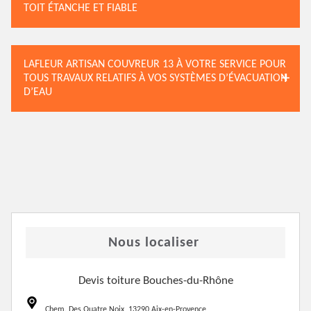
TOIT ÉTANCHE ET FIABLE
LAFLEUR ARTISAN COUVREUR 13 À VOTRE SERVICE POUR
TOUS TRAVAUX RELATIFS À VOS SYSTÈMES D’ÉVACUATION
D’EAU
Nous localiser
Devis toiture Bouches-du-Rhône
Chem. Des Quatre Noix, 13290 Aix-en-Provence