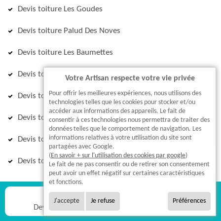
Devis toiture Les Goudes
Devis toiture Palud Des Noves
Devis toiture Les Baumettes
Devis toiture Bastidonne
Votre Artisan respecte votre vie privée
Pour offrir les meilleures expériences, nous utilisons des
Devis toiture Callelongue
technologies telles que les cookies pour stocker et/ou
accéder aux informations des appareils. Le fait de
Devis toiture Charrel
consentir à ces technologies nous permettra de traiter des
données telles que le comportement de navigation. Les
informations relatives à votre utilisation du site sont
Devis toiture Riboux
partagées avec Google.
(
En savoir + sur l'utilisation des cookies par google
)
Devis toiture Aix En Provence
5.0
Le fait de ne pas consentir ou de retirer son consentement
peut avoir un effet négatif sur certaines caractéristiques
Lire nos
371
avis
et fonctions.
J'accepte
Je refuse
Préférences
Devis gratuit
Appel