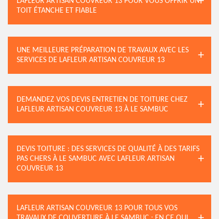
LAFLEUR ARTISAN COUVREUR 13 POUR VOUS OFFRIR UN
TOIT ÉTANCHE ET FIABLE
UNE MEILLEURE PRÉPARATION DE TRAVAUX AVEC LES
SERVICES DE LAFLEUR ARTISAN COUVREUR 13
DEMANDEZ VOS DEVIS ENTRETIEN DE TOITURE CHEZ
LAFLEUR ARTISAN COUVREUR 13 À LE SAMBUC
DEVIS TOITURE : DES SERVICES DE QUALITÉ À DES TARIFS
PAS CHERS À LE SAMBUC AVEC LAFLEUR ARTISAN
COUVREUR 13
LAFLEUR ARTISAN COUVREUR 13 POUR TOUS VOS
TRAVAUX DE COUVERTURE À LE SAMBUC : EN CE QUI