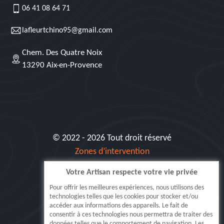
06 41 08 64 71
lafleurtchino95@gmail.com
Chem. Des Quatre Noix
13290 Aix-en-Provence
© 2022 - 2026 Tout droit réservé
Zones d’intervention
Votre Artisan respecte votre vie privée
Siret: 515 062 404 000 30
Pour offrir les meilleures expériences, nous utilisons des
technologies telles que les cookies pour stocker et/ou
accéder aux informations des appareils. Le fait de
consentir à ces technologies nous permettra de traiter des
données telles que le comportement de navigation. Les