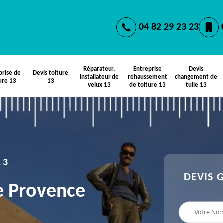
04 82 29 23 23
Réparateur,
Entreprise
Devis
prise de
Devis toiture
installateur de
rehaussement
changement de
ure 13
13
velux 13
de toiture 13
tuile 13
13
DEVIS 
e Provence