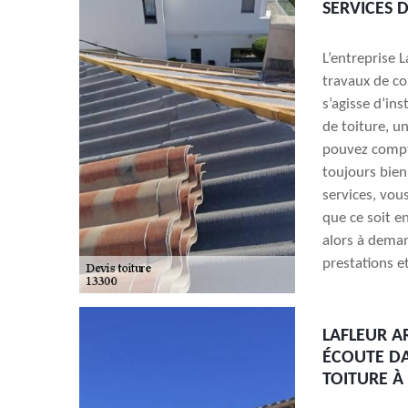
SERVICES 
L’entreprise 
travaux de cou
s’agisse d’in
de toiture, u
pouvez compte
toujours bien
services, vou
que ce soit e
alors à deman
prestations et
LAFLEUR A
ÉCOUTE DA
TOITURE À