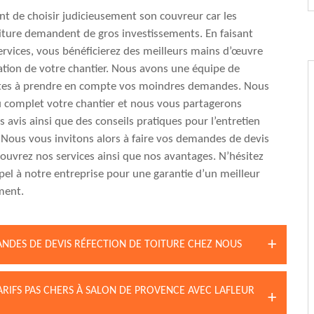
ant de choisir judicieusement son couvreur car les
iture demandent de gros investissements. En faisant
ervices, vous bénéficierez des meilleurs mains d’œuvre
sation de votre chantier. Nous avons une équipe de
tes à prendre en compte vos moindres demandes. Nous
 complet votre chantier et nous vous partagerons
 avis ainsi que des conseils pratiques pour l’entretien
. Nous vous invitons alors à faire vos demandes de devis
couvrez nos services ainsi que nos avantages. N’hésitez
ppel à notre entreprise pour une garantie d’un meilleur
ent.
ANDES DE DEVIS RÉFECTION DE TOITURE CHEZ NOUS
TARIFS PAS CHERS À SALON DE PROVENCE AVEC LAFLEUR