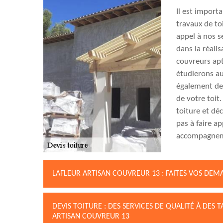
Il est import
travaux de to
appel à nos s
dans la réali
couvreurs ap
étudierons au
également des
de votre toit
toiture et dé
pas à faire a
accompagnem
LAFLEUR ARTISAN COUVREUR 13 : FAITES VOS DEM
DEVIS TOITURE : DES SERVICES DE QUALITÉ À DES 
ARTISAN COUVREUR 13