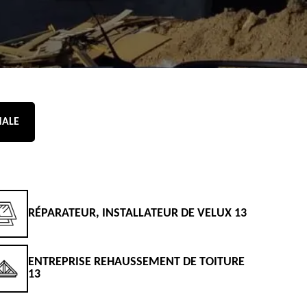
NALE
RÉPARATEUR, INSTALLATEUR DE VELUX 13
D
ENTREPRISE REHAUSSEMENT DE TOITURE
D
13