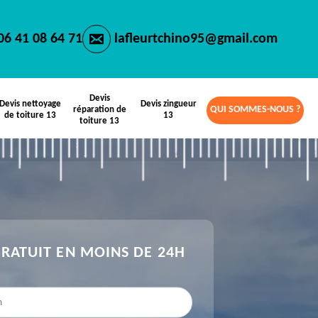
06 41 08 64 71
lafleurtchino95@gmail.com
Devis
Devis nettoyage
Devis zingueur
QUI SOMMES-NOUS ?
réparation de
de toiture 13
13
toiture 13
GRATUIT EN MOINS DE 24H