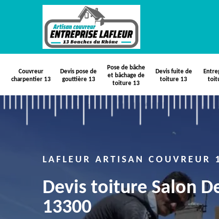
Pose de bâche
Couvreur
Devis pose de
Devis fuite de
Entre
et bâchage de
charpentier 13
gouttière 13
toiture 13
toit
toiture 13
LAFLEUR ARTISAN COUVREUR 
Devis toiture Salon D
13300