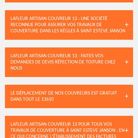
LAFLEUR ARTISAN COUVREUR 13 : UNE SOCIÉTÉ
RECONNUE POUR ASSURER VOS TRAVAUX DE
COUVERTURE DANS LES RÈGLES À SAINT ESTEVE JANSON
LAFLEUR ARTISAN COUVREUR 13 : FAITES VOS
DEMANDES DE DEVIS RÉFECTION DE TOITURE CHEZ
NOUS
LE DÉPLACEMENT DE NOS COUVREURS EST GRATUIT
DANS TOUT LE 13610
LAFLEUR ARTISAN COUVREUR 13 POUR TOUS VOS
TRAVAUX DE COUVERTURE À SAINT ESTEVE JANSON : EN
CE QUI CONCERNE L’ÉTABLISSEMENT DES FACTURES