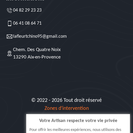
04 82 29 23 23
06 41 08 64 71
lafleurtchino95@gmail.com
Chem. Des Quatre Noix
13290 Aix-en-Provence
© 2022 - 2026 Tout droit réservé
Zones d’intervention
Votre Artisan respecte votre vie privée
Siret: 515 062 404 000 30
Pour offrir les meilleures expériences, nous utilisons des