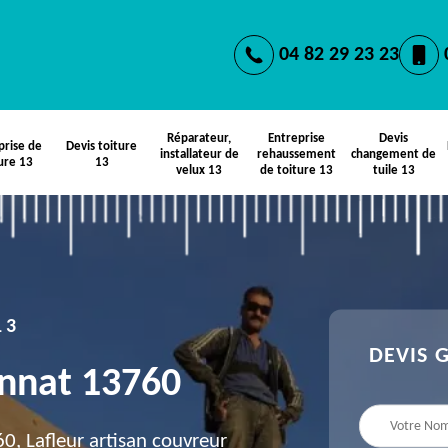
04 82 29 23 23
Réparateur,
Entreprise
Devis
prise de
Devis toiture
installateur de
rehaussement
changement de
ure 13
13
velux 13
de toiture 13
tuile 13
13
DEVIS 
annat 13760
, Lafleur artisan couvreur