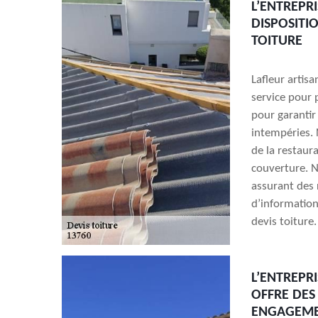
L’ENTREPR
DISPOSITI
TOITURE
Lafleur artis
service pour 
pour garantir
intempéries. 
de la restaura
couverture. N
assurant des 
d’informatio
devis toiture
L’ENTREPR
OFFRE DES
ENGAGEME