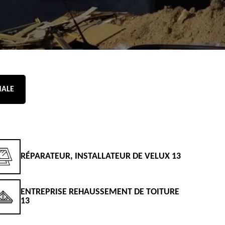
NALE
RÉPARATEUR, INSTALLATEUR DE VELUX 13
D
ENTREPRISE REHAUSSEMENT DE TOITURE
D
13