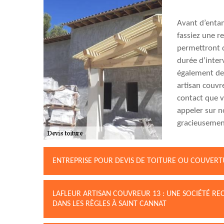
Avant d’entam
fassiez une r
permettront d
durée d’inter
également dem
artisan couvr
contact que 
appeler sur n
gracieusement
ENTREPRISE POUR DEVIS DE TOITURE OU COUVER
LAFLEUR ARTISAN COUVREUR 13 : UNE SOCIÉTÉ 
DANS LES RÈGLES À SAINT CANNAT