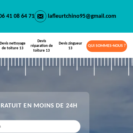
06 41 08 64 71
lafleurtchino95@gmail.com
Devis
Devis nettoyage
Devis zingueur
QUI SOMMES-NOUS ?
réparation de
de toiture 13
13
toiture 13
GRATUIT EN MOINS DE 24H