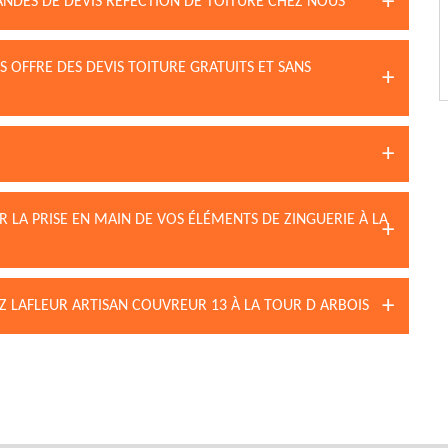
ANDES DE DEVIS RÉFECTION DE TOITURE CHEZ NOUS
 OFFRE DES DEVIS TOITURE GRATUITS ET SANS
 LA PRISE EN MAIN DE VOS ÉLÉMENTS DE ZINGUERIE À LA
Z LAFLEUR ARTISAN COUVREUR 13 À LA TOUR D ARBOIS