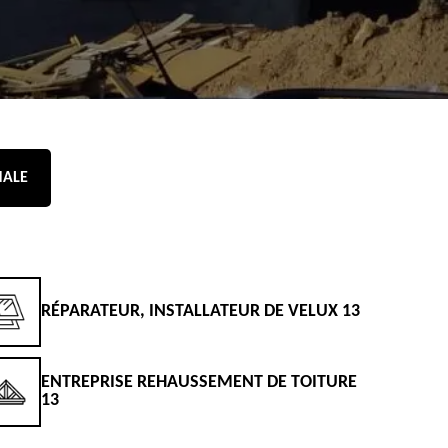
NALE
RÉPARATEUR, INSTALLATEUR DE VELUX 13
D
ENTREPRISE REHAUSSEMENT DE TOITURE
D
13