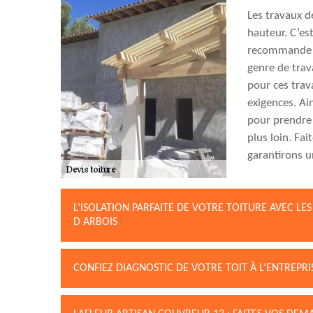
Les travaux d
hauteur. C’es
recommande v
genre de trav
pour ces trav
exigences. Ain
pour prendre 
plus loin. Fa
garantirons u
L’ISOLATION PARFAITE DE VOTRE TOITURE AVEC LE
D ARBOIS
CONFIEZ DIAGNOSTIC DE VOTRE TOIT À L’ENTREPR