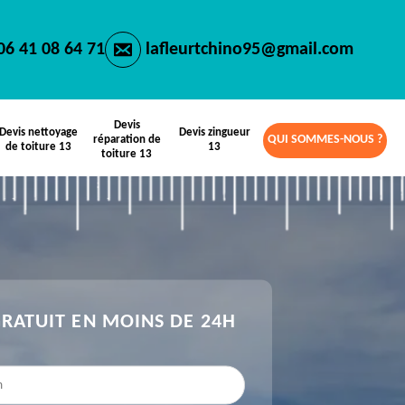
06 41 08 64 71
lafleurtchino95@gmail.com
Devis
Devis nettoyage
Devis zingueur
QUI SOMMES-NOUS ?
réparation de
de toiture 13
13
toiture 13
GRATUIT EN MOINS DE 24H