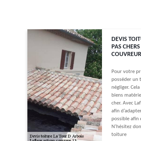
DEVIS TOIT
PAS CHERS
COUVREUR
Pour votre pr
posséder un t
négliger. Cela
biens matériel
cher. Avec La
afin d’adapte
possible afin
N’hésitez don
toiture