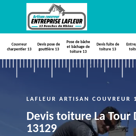
Pose de bâche
Couvreur
Devis pose de
Devis fuite de
Entre
et bâchage de
charpentier 13
gouttière 13
toiture 13
toit
toiture 13
LAFLEUR ARTISAN COUVREUR 
Devis toiture La Tour
13129