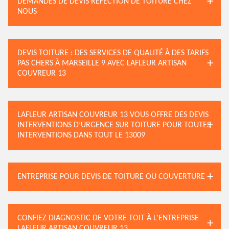
DEMANDES DE DEVIS RÉFECTION DE TOITURE CHEZ
NOUS
DEVIS TOITURE : DES SERVICES DE QUALITÉ À DES TARIFS
PAS CHERS À MARSEILLE 9 AVEC LAFLEUR ARTISAN
COUVREUR 13
LAFLEUR ARTISAN COUVREUR 13 VOUS OFFRE DES DEVIS
INTERVENTIONS D’URGENCE SUR TOITURE POUR TOUTES
INTERVENTIONS DANS TOUT LE 13009
ENTREPRISE POUR DEVIS DE TOITURE OU COUVERTURE
CONFIEZ DIAGNOSTIC DE VOTRE TOIT À L’ENTREPRISE
LAFLEUR ARTISAN COUVREUR 13