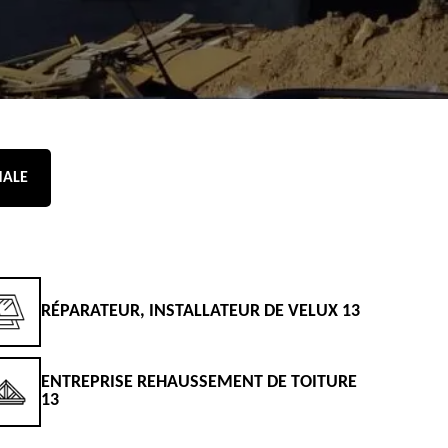
NALE
RÉPARATEUR, INSTALLATEUR DE VELUX 13
D
ENTREPRISE REHAUSSEMENT DE TOITURE
D
13