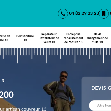
04 82 29 23 23
Réparateur,
Entreprise
Devis
prise de
Devis toiture
installateur de
rehaussement
changement de
ure 13
13
velux 13
de toiture 13
tuile 13
13
DEVIS 
3200
ur artisan couvreur 13