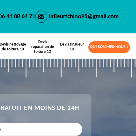
06 41 08 64 71
lafleurtchino95@gmail.com
Devis
Devis nettoyage
Devis zingueur
QUI SOMMES-NOUS ?
réparation de
de toiture 13
13
toiture 13
GRATUIT EN MOINS DE 24H