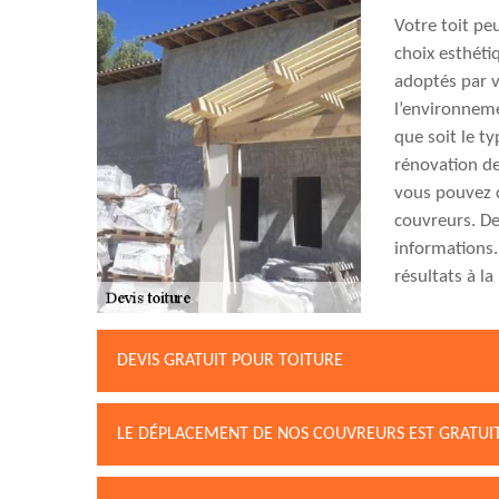
Votre toit pe
choix esthéti
adoptés par v
l’environneme
que soit le t
rénovation de
vous pouvez c
couvreurs. De
informations.
résultats à l
DEVIS GRATUIT POUR TOITURE
LE DÉPLACEMENT DE NOS COUVREURS EST GRATUIT