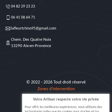
04 82 29 23 23
06 41 08 64 71
lafleurtchino95@gmail.com
Chem. Des Quatre Noix
13290 Aix-en-Provence
© 2022 - 2026 Tout droit réservé
Zones d’intervention
Votre Artisan respecte votre vie privée
Siret: 515 062 404 000 30
Pour offrir les meilleures expériences, nous utilisons des
technologies telles que les cookies pour stocker et/ou