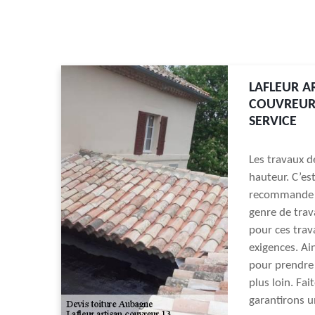
LAFLEUR A
COUVREURS
SERVICE
Les travaux d
hauteur. C’es
recommande v
genre de trav
pour ces trav
exigences. Ain
pour prendre 
plus loin. Fa
garantirons u