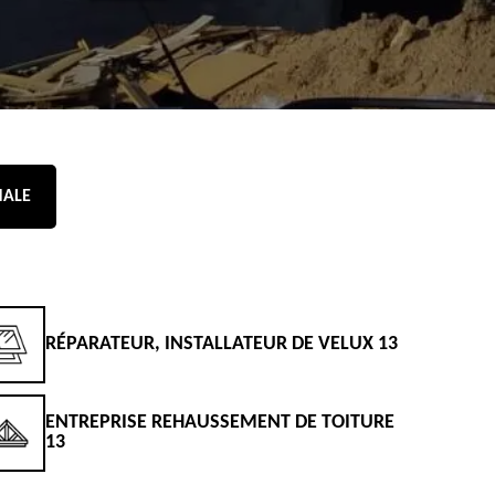
NALE
RÉPARATEUR, INSTALLATEUR DE VELUX 13
D
ENTREPRISE REHAUSSEMENT DE TOITURE
D
13