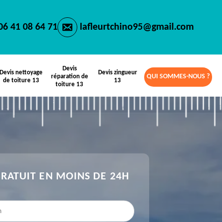
06 41 08 64 71
lafleurtchino95@gmail.com
Devis
Devis nettoyage
Devis zingueur
QUI SOMMES-NOUS ?
réparation de
de toiture 13
13
toiture 13
GRATUIT EN MOINS DE 24H