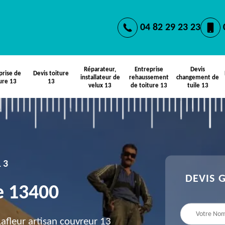
04 82 29 23 23
Réparateur,
Entreprise
Devis
prise de
Devis toiture
installateur de
rehaussement
changement de
ure 13
13
velux 13
de toiture 13
tuile 13
13
DEVIS 
e 13400
fleur artisan couvreur 13