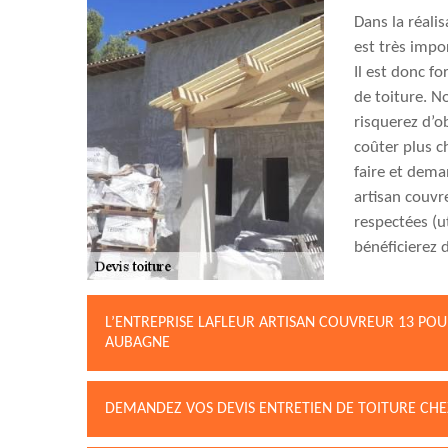
Dans la réalis
est très impor
Il est donc f
de toiture. 
risquerez d’o
coûter plus c
faire et dema
artisan couvr
respectées (u
bénéficierez 
L’ENTREPRISE LAFLEUR ARTISAN COUVREUR 13 POU
AUBAGNE
DEMANDEZ VOS DEVIS ENTRETIEN DE TOITURE CHE