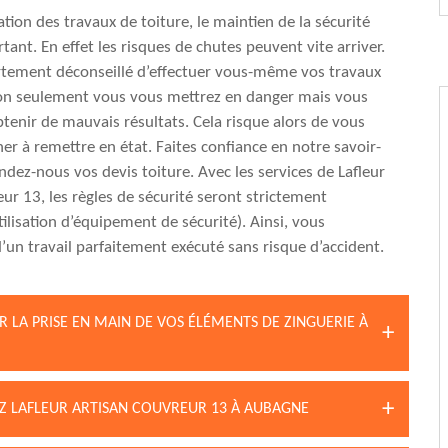
ation des travaux de toiture, le maintien de la sécurité
tant. En effet les risques de chutes peuvent vite arriver.
ortement déconseillé d’effectuer vous-même vos travaux
Non seulement vous vous mettrez en danger mais vous
btenir de mauvais résultats. Cela risque alors de vous
her à remettre en état. Faites confiance en notre savoir-
ndez-nous vos devis toiture. Avec les services de Lafleur
eur 13, les règles de sécurité seront strictement
tilisation d’équipement de sécurité). Ainsi, vous
d’un travail parfaitement exécuté sans risque d’accident.
R LA PRISE EN MAIN DE VOS ÉLÉMENTS DE ZINGUERIE À
Z LAFLEUR ARTISAN COUVREUR 13 À AUBAGNE