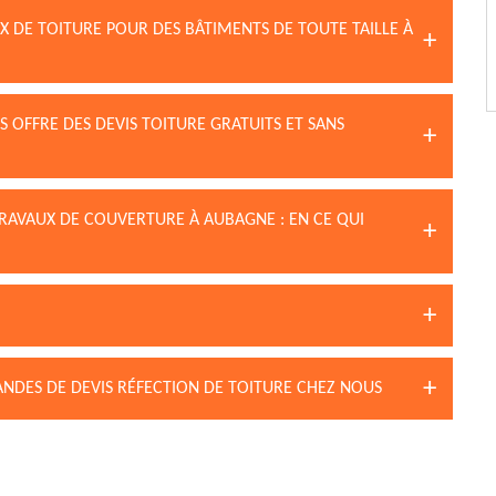
 DE TOITURE POUR DES BÂTIMENTS DE TOUTE TAILLE À
 OFFRE DES DEVIS TOITURE GRATUITS ET SANS
RAVAUX DE COUVERTURE À AUBAGNE : EN CE QUI
ANDES DE DEVIS RÉFECTION DE TOITURE CHEZ NOUS