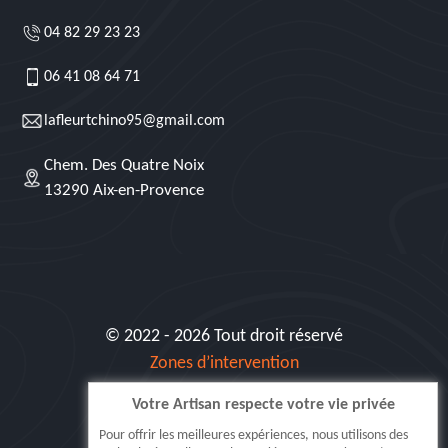
04 82 29 23 23
06 41 08 64 71
lafleurtchino95@gmail.com
Chem. Des Quatre Noix
13290 Aix-en-Provence
© 2022 - 2026 Tout droit réservé
Zones d’intervention
Votre Artisan respecte votre vie privée
Siret: 515 062 404 000 30
Pour offrir les meilleures expériences, nous utilisons des