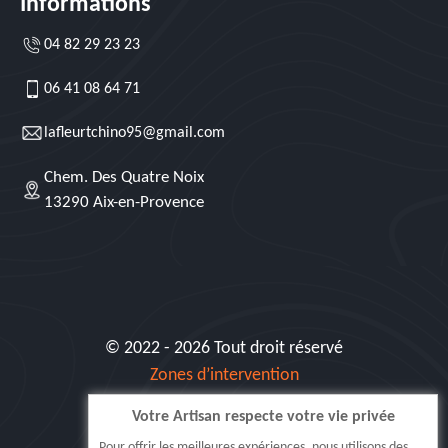
Informations
04 82 29 23 23
06 41 08 64 71
lafleurtchino95@gmail.com
Chem. Des Quatre Noix
13290 Aix-en-Provence
© 2022 - 2026 Tout droit réservé
Zones d’intervention
Votre Artisan respecte votre vie privée
Siret: 515 062 404 000 30
Pour offrir les meilleures expériences, nous utilisons des