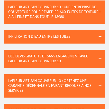
LAFLEUR ARTISAN COUVREUR 13 : UNE ENTREPRISE DE
COUVERTURE POUR REMÉDIER AUX FUITES DE TOITURE
À ALLEINS ET DANS TOUT LE 13980
INFILTRATION D’EAU ENTRE LES TUILES
DES DEVIS GRATUITS ET SANS ENGAGEMENT AVEC
LAFLEUR ARTISAN COUVREUR 13
LAFLEUR ARTISAN COUVREUR 13 : OBTENEZ UNE
GARANTIE DÉCENNALE EN FAISANT RECOURS À NOS
SERVICES