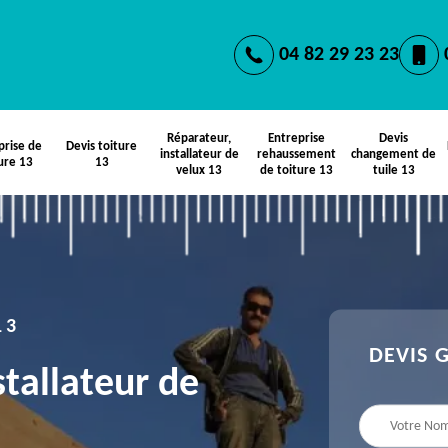
04 82 29 23 23
Réparateur,
Entreprise
Devis
prise de
Devis toiture
installateur de
rehaussement
changement de
ure 13
13
velux 13
de toiture 13
tuile 13
13
DEVIS 
stallateur de