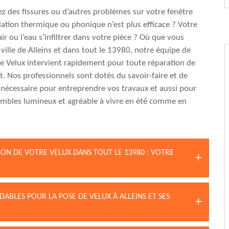
z des fissures ou d’autres problèmes sur votre fenêtre
solation thermique ou phonique n’est plus efficace ? Votre
’air ou l’eau s’infiltrer dans votre pièce ? Où que vous
 ville de Alleins et dans tout le 13980, notre équipe de
e Velux intervient rapidement pour toute réparation de
it. Nos professionnels sont dotés du savoir-faire et de
nécessaire pour entreprendre vos travaux et aussi pour
ombles lumineux et agréable à vivre en été comme en
ON DE VOTRE VELUX DANS TOUT LE 13980 : VOTRE
DABLES POUR LA POSE DE VELUX À ALLEINS ET SES