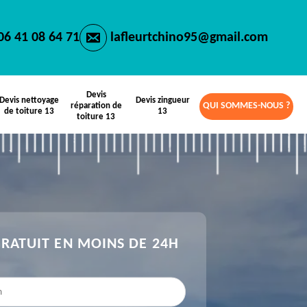
06 41 08 64 71
lafleurtchino95@gmail.com
Devis
Devis nettoyage
Devis zingueur
QUI SOMMES-NOUS ?
réparation de
de toiture 13
13
toiture 13
GRATUIT EN MOINS DE 24H