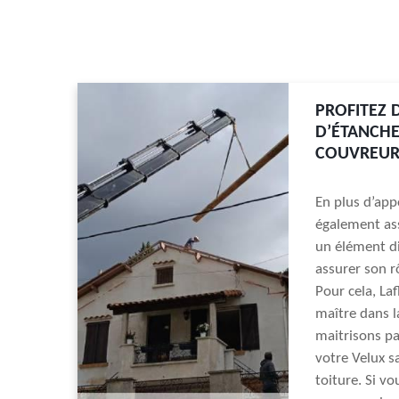
PROFITEZ 
D’ÉTANCHE
COUVREUR
En plus d’app
également ass
un élément di
assurer son rô
Pour cela, La
maître dans l
maitrisons pa
votre Velux s
toiture. Si vo