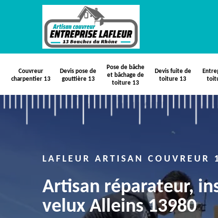
Pose de bâche
Couvreur
Devis pose de
Devis fuite de
Entre
et bâchage de
charpentier 13
gouttière 13
toiture 13
toit
toiture 13
LAFLEUR ARTISAN COUVREUR 
Artisan réparateur, in
velux Alleins 13980