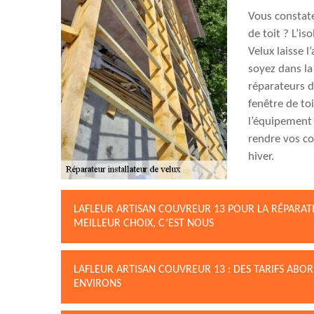
Vous constate
de toit ? L’i
Velux laisse l
soyez dans la
réparateurs d
fenêtre de to
l’équipement 
rendre vos c
hiver.
LAFLEUR ARTISAN COUVREUR 13 POUR LA RÉPARATI
MEILLEUR CHOIX, C’EST NOUS
LAFLEUR ARTISAN COUVREUR 13 : DES TARIFS ABOR
ENVIRONS