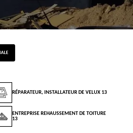
NALE
RÉPARATEUR, INSTALLATEUR DE VELUX 13
D
ENTREPRISE REHAUSSEMENT DE TOITURE
D
13