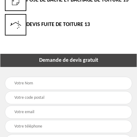
POSE DE BÂCHE ET BÂCHAGE DE TOITURE 13
E
DEVIS FUITE DE TOITURE 13
D
Demande de devis gratuit