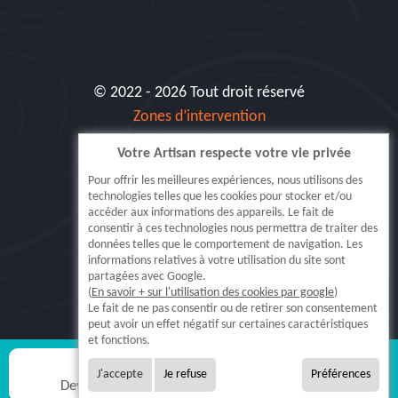
© 2022 - 2026 Tout droit réservé
Zones d’intervention
Votre Artisan respecte votre vie privée
Siret: 515 062 404 000 30
Pour offrir les meilleures expériences, nous utilisons des
technologies telles que les cookies pour stocker et/ou
accéder aux informations des appareils. Le fait de
consentir à ces technologies nous permettra de traiter des
données telles que le comportement de navigation. Les
informations relatives à votre utilisation du site sont
partagées avec Google.
(
En savoir + sur l'utilisation des cookies par google
)
5.0
Le fait de ne pas consentir ou de retirer son consentement
peut avoir un effet négatif sur certaines caractéristiques
Lire nos
371
avis
et fonctions.
J'accepte
Je refuse
Préférences
Devis gratuit
Appel