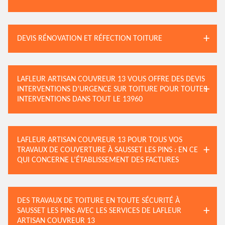
DEVIS RÉNOVATION ET RÉFECTION TOITURE
LAFLEUR ARTISAN COUVREUR 13 VOUS OFFRE DES DEVIS
INTERVENTIONS D’URGENCE SUR TOITURE POUR TOUTES
INTERVENTIONS DANS TOUT LE 13960
LAFLEUR ARTISAN COUVREUR 13 POUR TOUS VOS
TRAVAUX DE COUVERTURE À SAUSSET LES PINS : EN CE
QUI CONCERNE L’ÉTABLISSEMENT DES FACTURES
DES TRAVAUX DE TOITURE EN TOUTE SÉCURITÉ À
SAUSSET LES PINS AVEC LES SERVICES DE LAFLEUR
ARTISAN COUVREUR 13