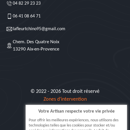
04 82 29 23 23
06 41 08 64 71
lafleurtchino95@gmail.com
Chem. Des Quatre Noix
13290 Aix-en-Provence
© 2022 - 2026 Tout droit réservé
Zones d’intervention
Votre Artisan respecte votre vie privée
Siret: 515 062 404 000 30
Pour offrir les meilleures expériences, nous utilisons des
technologies telles que les cookies pour stocker et/ou