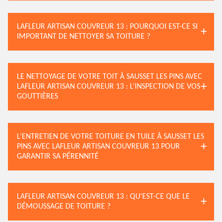
LAFLEUR ARTISAN COUVREUR 13 : POURQUOI EST-CE SI
IMPORTANT DE NETTOYER SA TOITURE ?
LE NETTOYAGE DE VOTRE TOIT À SAUSSET LES PINS AVEC
LAFLEUR ARTISAN COUVREUR 13 : L’INSPECTION DE VOS
GOUTTIÈRES
L’ENTRETIEN DE VOTRE TOITURE EN TUILE À SAUSSET LES
PINS AVEC LAFLEUR ARTISAN COUVREUR 13 POUR
GARANTIR SA PÉRENNITÉ
LAFLEUR ARTISAN COUVREUR 13 : QU’EST-CE QUE LE
DÉMOUSSAGE DE TOITURE ?