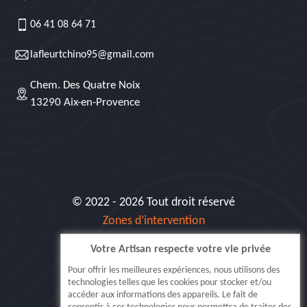
06 41 08 64 71
lafleurtchino95@gmail.com
Chem. Des Quatre Noix
13290 Aix-en-Provence
© 2022 - 2026 Tout droit réservé
Zones d’intervention
Votre Artisan respecte votre vie privée
Siret: 515 062 404 000 30
Pour offrir les meilleures expériences, nous utilisons des
technologies telles que les cookies pour stocker et/ou
accéder aux informations des appareils. Le fait de