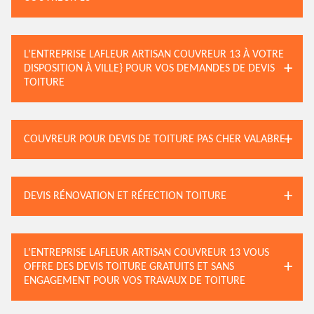
L’ENTREPRISE LAFLEUR ARTISAN COUVREUR 13 À VOTRE
DISPOSITION À VILLE} POUR VOS DEMANDES DE DEVIS
TOITURE
COUVREUR POUR DEVIS DE TOITURE PAS CHER VALABRE
DEVIS RÉNOVATION ET RÉFECTION TOITURE
L’ENTREPRISE LAFLEUR ARTISAN COUVREUR 13 VOUS
OFFRE DES DEVIS TOITURE GRATUITS ET SANS
ENGAGEMENT POUR VOS TRAVAUX DE TOITURE