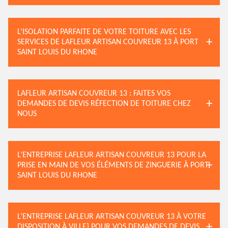
L’ISOLATION PARFAITE DE VOTRE TOITURE AVEC LES
SERVICES DE LAFLEUR ARTISAN COUVREUR 13 À PORT
SAINT LOUIS DU RHONE
LAFLEUR ARTISAN COUVREUR 13 : FAITES VOS
DEMANDES DE DEVIS RÉFECTION DE TOITURE CHEZ
NOUS
L’ENTREPRISE LAFLEUR ARTISAN COUVREUR 13 POUR LA
PRISE EN MAIN DE VOS ÉLÉMENTS DE ZINGUERIE À PORT
SAINT LOUIS DU RHONE
L’ENTREPRISE LAFLEUR ARTISAN COUVREUR 13 À VOTRE
DISPOSITION À VILLE} POUR VOS DEMANDES DE DEVIS