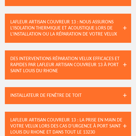
LAFLEUR ARTISAN COUVREUR 13 : NOUS ASSURONS
L’ISOLATION THERMIQUE ET ACOUSTIQUE LORS DE
L’INSTALLATION OU LA RÉPARATION DE VOTRE VELUX
DES INTERVENTIONS RÉPARATION VELUX EFFICACES ET
RAPIDES PAR LAFLEUR ARTISAN COUVREUR 13 À PORT
SAINT LOUIS DU RHONE
INSTALLATEUR DE FENÊTRE DE TOIT
LAFLEUR ARTISAN COUVREUR 13 : LA PRISE EN MAIN DE
VOTRE VELUX LORS DES CAS D’URGENCE À PORT SAINT
LOUIS DU RHONE ET DANS TOUT LE 13230