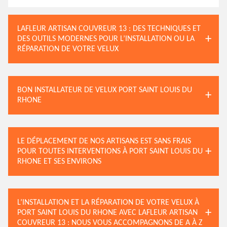
LAFLEUR ARTISAN COUVREUR 13 : DES TECHNIQUES ET
DES OUTILS MODERNES POUR L’INSTALLATION OU LA
RÉPARATION DE VOTRE VELUX
BON INSTALLATEUR DE VELUX PORT SAINT LOUIS DU
RHONE
LE DÉPLACEMENT DE NOS ARTISANS EST SANS FRAIS
POUR TOUTES INTERVENTIONS À PORT SAINT LOUIS DU
RHONE ET SES ENVIRONS
L’INSTALLATION ET LA RÉPARATION DE VOTRE VELUX À
PORT SAINT LOUIS DU RHONE AVEC LAFLEUR ARTISAN
COUVREUR 13 : NOUS VOUS ACCOMPAGNONS DE A À Z