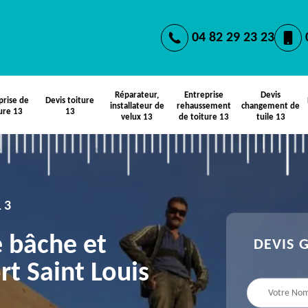
04 82 29 23 23
Réparateur,
Entreprise
Devis
prise de
Devis toiture
installateur de
rehaussement
changement de
ure 13
13
velux 13
de toiture 13
tuile 13
13
e bâche et
DEVIS 
rt Saint Louis