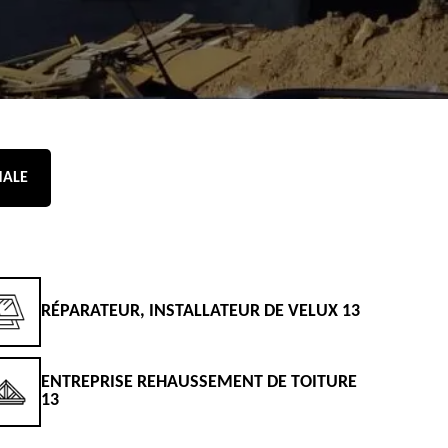
NALE
RÉPARATEUR, INSTALLATEUR DE VELUX 13
D
ENTREPRISE REHAUSSEMENT DE TOITURE
D
13