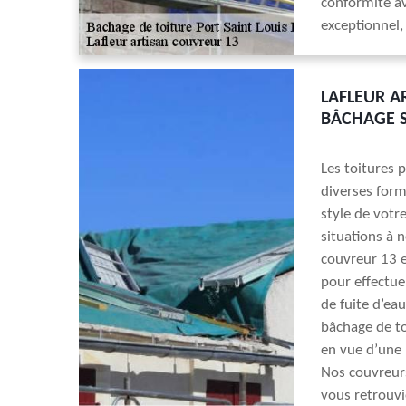
conformité av
exceptionnel, 
LAFLEUR A
BÂCHAGE S
Les toitures 
diverses form
style de votre
situations à n
couvreur 13 e
pour effectue
de fuite d’ea
bâchage de to
en vue d’une 
Nos couvreurs
vous retrouvi