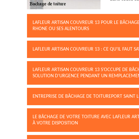
LAFLEUR ARTISAN COUVREUR 13 POUR LE BÂCHAGE 
RHONE OU SES ALENTOURS
LAFLEUR ARTISAN COUVREUR 13 : CE QU’IL FAUT S
LAFLEUR ARTISAN COUVREUR 13 S’OCCUPE DE BÂCH
SOLUTION D’URGENCE PENDANT UN REMPLACEMEN
ENTREPRISE DE BÂCHAGE DE TOITUREPORT SAINT 
LE BÂCHAGE DE VOTRE TOITURE AVEC LAFLEUR ART
À VOTRE DISPOSITION