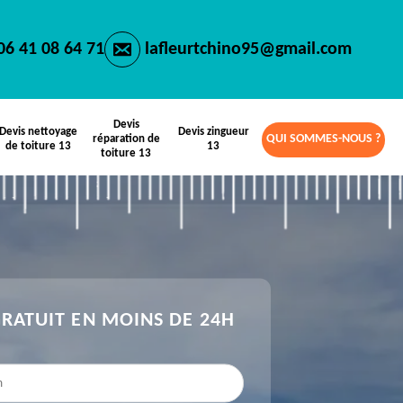
06 41 08 64 71
lafleurtchino95@gmail.com
Devis
Devis nettoyage
Devis zingueur
QUI SOMMES-NOUS ?
réparation de
de toiture 13
13
toiture 13
GRATUIT EN MOINS DE 24H