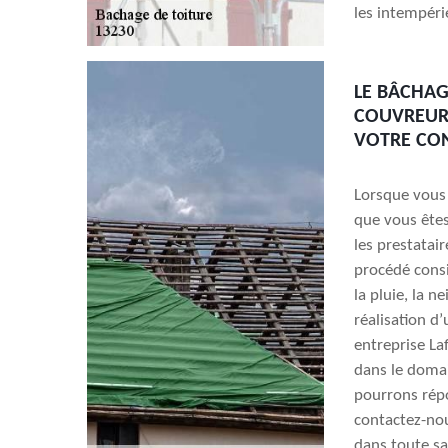
les intempéri
LE BÂCHAG
COUVREUR 
VOTRE CON
Lorsque vous 
que vous êtes
les prestatai
procédé consi
la pluie, la n
réalisation d
entreprise La
dans le doma
pourrons répo
contactez-nou
dans toute sa