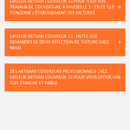
LAFLEUR ARTISAN COUVREUR 13 POUR TOUS VOS
TRAVAUX DE COUVERTURE À MARSEILLE 5 : EN CE QUI
CONCERNE L’ÉTABLISSEMENT DES FACTURES
LAFLEUR ARTISAN COUVREUR 13 : FAITES VOS
DEMANDES DE DEVIS RÉFECTION DE TOITURE CHEZ
NOUS
DES ARTISANS COUVREURS PROFESSIONNELS CHEZ
LAFLEUR ARTISAN COUVREUR 13 POUR VOUS OFFRIR UN
TOIT ÉTANCHE ET FIABLE