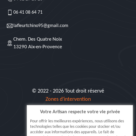
06 41 08 64 71
lafleurtchino95@gmail.com
Chem. Des Quatre Noix
13290 Aix-en-Provence
© 2022 - 2026 Tout droit réservé
Zones d’intervention
Votre Artisan respecte votre vie privée
Siret: 515 062 404 000 30
Pour offrir les meilleures expériences, nous utilisons des
technologies telles que les cookies pour stocker et/ou
accéder aux informations des appareils. Le fait de