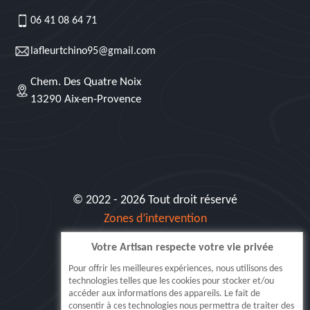
06 41 08 64 71
lafleurtchino95@gmail.com
Chem. Des Quatre Noix
13290 Aix-en-Provence
© 2022 - 2026 Tout droit réservé
Zones d’intervention
Votre Artisan respecte votre vie privée
Siret: 515 062 404 000 30
Pour offrir les meilleures expériences, nous utilisons des
technologies telles que les cookies pour stocker et/ou
accéder aux informations des appareils. Le fait de
consentir à ces technologies nous permettra de traiter des