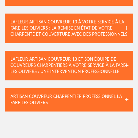
LAFLEUR ARTISAN COUVREUR 13 À VOTRE SERVICE À LA
FARE LES OLIVIERS : LA REMISE EN ÉTAT DE VOTRE
CHARPENTE ET COUVERTURE AVEC DES PROFESSIONNELS
LAFLEUR ARTISAN COUVREUR 13 ET SON ÉQUIPE DE
COUVREURS CHARPENTIERS À VOTRE SERVICE À LA FARE
LES OLIVIERS : UNE INTERVENTION PROFESSIONNELLE
ARTISAN COUVREUR CHARPENTIER PROFESSIONNEL LA
FARE LES OLIVIERS