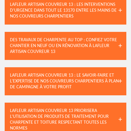
LAFLEUR ARTISAN COUVREUR 13 : LES INTERVENTIONS
D’URGENCE DANS TOUT LE 13170 ENTRE LES MAINS DE
NOS COUVREURS CHARPENTIERS
DES TRAVAUX DE CHARPENTE AU TOP : CONFIEZ VOTRE
CHANTIER EN NEUF OU EN RÉNOVATION À LAFLEUR
ARTISAN COUVREUR 13
LAFLEUR ARTISAN COUVREUR 13 : LE SAVOIR-FAIRE ET
L’EXPERTISE DE NOS COUVREURS CHARPENTIERS À PLAN
DE CAMPAGNE À VOTRE PROFIT
LAFLEUR ARTISAN COUVREUR 13 PRIORISERA
L’UTILISATION DE PRODUITS DE TRAITEMENT POUR
CHARPENTE ET TOITURE RESPECTANT TOUTES LES
NORMES