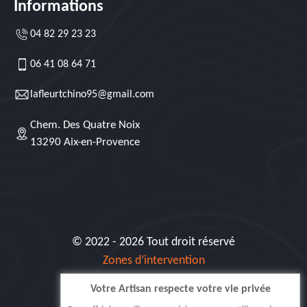
Informations
04 82 29 23 23
06 41 08 64 71
lafleurtchino95@gmail.com
Chem. Des Quatre Noix
13290 Aix-en-Provence
© 2022 - 2026 Tout droit réservé
Zones d’intervention
Votre Artisan respecte votre vie privée
Siret: 515 062 404 000 30