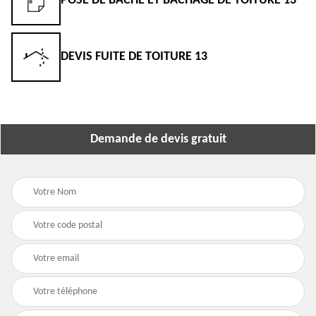
POSE DE BÂCHE ET BÂCHAGE DE TOITURE 13
EN
DEVIS FUITE DE TOITURE 13
DE
Demande de devis gratuit