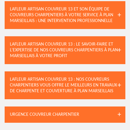
LAFLEUR ARTISAN COUVREUR 13 ET SON ÉQUIPE DE
COUVREURS CHARPENTIERS À VOTRE SERVICE À PLAN
MARSEILLAIS : UNE INTERVENTION PROFESSIONNELLE
LAFLEUR ARTISAN COUVREUR 13 : LE SAVOIR-FAIRE ET
L’EXPERTISE DE NOS COUVREURS CHARPENTIERS À PLAN
MARSEILLAIS À VOTRE PROFIT
LAFLEUR ARTISAN COUVREUR 13 : NOS COUVREURS
CHARPENTIERS VOUS OFFRE LE MEILLEURS EN TRAVAUX
DE CHARPENTE ET COUVERTURE À PLAN MARSEILLAIS
URGENCE COUVREUR CHARPENTIER