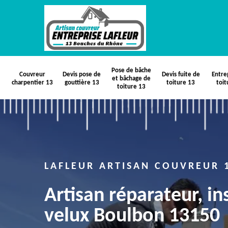
Pose de bâche
Couvreur
Devis pose de
Devis fuite de
Entre
et bâchage de
charpentier 13
gouttière 13
toiture 13
toit
toiture 13
LAFLEUR ARTISAN COUVREUR 
Artisan réparateur, in
velux Boulbon 13150