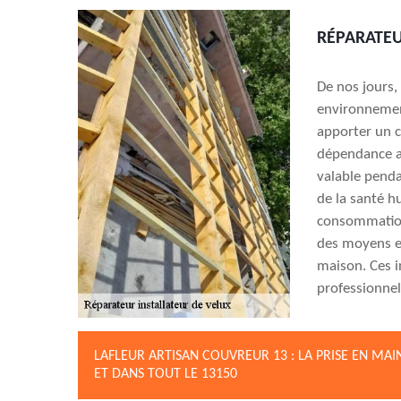
RÉPARATEU
De nos jours,
environnement
apporter un c
dépendance av
valable pendan
de la santé h
consommation 
des moyens ef
maison. Ces 
professionnel
LAFLEUR ARTISAN COUVREUR 13 : LA PRISE EN MA
ET DANS TOUT LE 13150