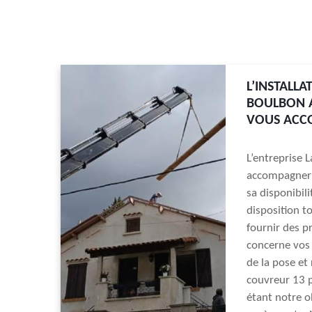
L’INSTALL
BOULBON A
VOUS ACC
L’entreprise 
accompagner d
sa disponibil
disposition t
fournir des p
concerne vos p
de la pose et 
couvreur 13 p
étant notre o