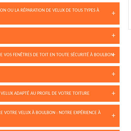
ION OU LA RÉPARATION DE VELUX DE TOUS TYPES À
DE VOS FENÊTRES DE TOIT EN TOUTE SÉCURITÉ À BOULBON
 VELUX ADAPTÉ AU PROFIL DE VOTRE TOITURE
RE VOTRE VELUX À BOULBON : NOTRE EXPÉRIENCE À