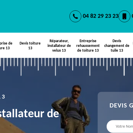
04 82 29 23 23
Réparateur,
Entreprise
Devis
prise de
Devis toiture
installateur de
rehaussement
changement de
ure 13
13
velux 13
de toiture 13
tuile 13
13
DEVIS 
stallateur de