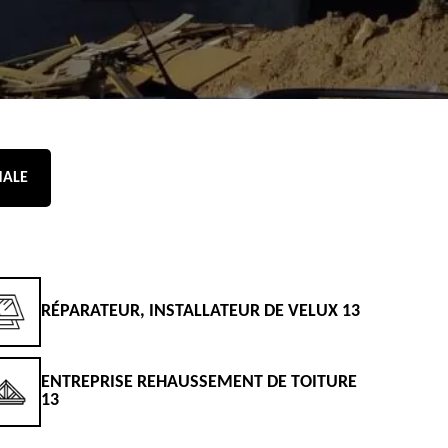
NALE
RÉPARATEUR, INSTALLATEUR DE VELUX 13
D
ENTREPRISE REHAUSSEMENT DE TOITURE
D
13