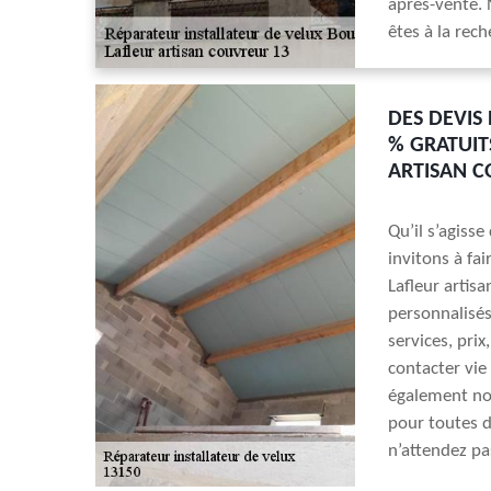
après-vente. 
êtes à la rech
DES DEVIS
% GRATUIT
ARTISAN C
Qu’il s’agiss
invitons à fa
Lafleur artis
personnalisé
services, pri
contacter vie
également nou
pour toutes d
n’attendez pa