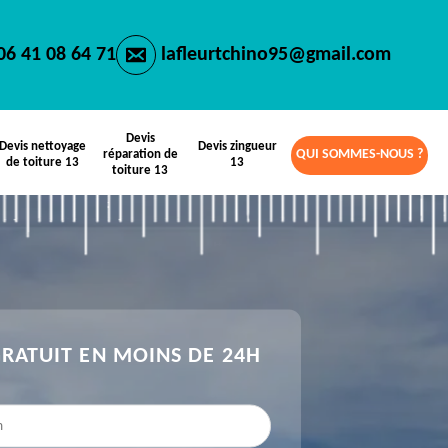
06 41 08 64 71
lafleurtchino95@gmail.com
Devis
Devis nettoyage
Devis zingueur
QUI SOMMES-NOUS ?
réparation de
de toiture 13
13
toiture 13
GRATUIT EN MOINS DE 24H