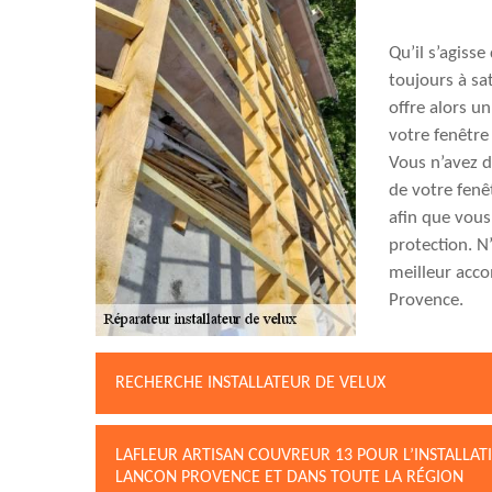
Qu’il s’agiss
toujours à sat
offre alors u
votre fenêtre
Vous n’avez d
de votre fenê
afin que vous
protection. N
meilleur acco
Provence.
RECHERCHE INSTALLATEUR DE VELUX
LAFLEUR ARTISAN COUVREUR 13 POUR L’INSTALLAT
LANCON PROVENCE ET DANS TOUTE LA RÉGION