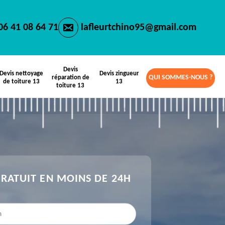
06 41 08 64 71
lafleurtchino95@gmail.com
Devis
Devis nettoyage
Devis zingueur
QUI SOMMES-NOUS ?
réparation de
de toiture 13
13
toiture 13
GRATUIT EN MOINS DE 24H