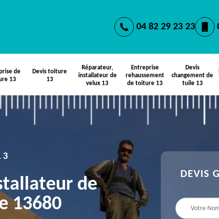
04 82 29 23 23
Réparateur,
Entreprise
Devis
prise de
Devis toiture
installateur de
rehaussement
changement de
ure 13
13
velux 13
de toiture 13
tuile 13
13
DEVIS 
stallateur de
e 13680