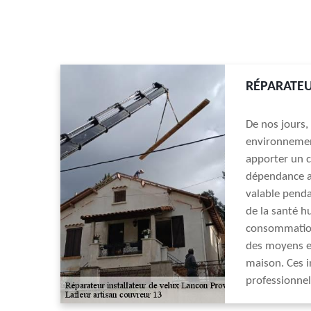
RÉPARATEU
De nos jours,
environnement
apporter un c
dépendance av
valable pendan
de la santé h
consommation 
des moyens ef
maison. Ces 
professionnel