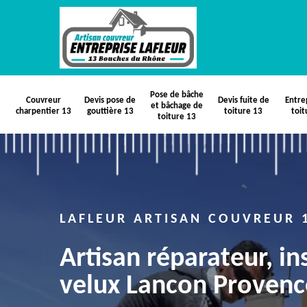
Pose de bâche
Couvreur
Devis pose de
Devis fuite de
Entre
et bâchage de
charpentier 13
gouttière 13
toiture 13
toit
toiture 13
LAFLEUR ARTISAN COUVREUR 
Artisan réparateur, in
velux Lancon Provenc