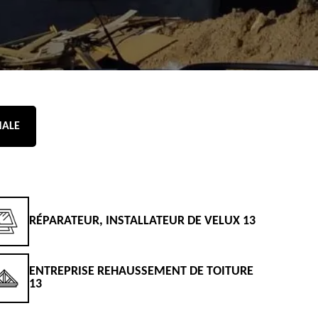
NALE
RÉPARATEUR, INSTALLATEUR DE VELUX 13
D
ENTREPRISE REHAUSSEMENT DE TOITURE
D
13