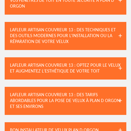
VOS FENÊTRES DE TOIT EN TOUTE SÉCURITÉ À PLAN D
ORGON
LAFLEUR ARTISAN COUVREUR 13 : DES TECHNIQUES ET
DES OUTILS MODERNES POUR L’INSTALLATION OU LA
RÉPARATION DE VOTRE VELUX
LAFLEUR ARTISAN COUVREUR 13 : OPTEZ POUR LE VELUX
ET AUGMENTEZ L’ESTHÉTIQUE DE VOTRE TOIT
LAFLEUR ARTISAN COUVREUR 13 : DES TARIFS
ABORDABLES POUR LA POSE DE VELUX À PLAN D ORGON
ET SES ENVIRONS
BON INSTALLATEUR DE VELUX PLAN D ORGON