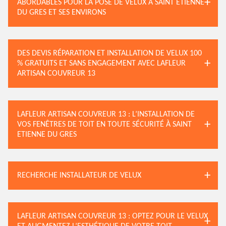
ABORDABLES POUR LA POSE DE VELUX À SAINT ETIENNE
DU GRES ET SES ENVIRONS
DES DEVIS RÉPARATION ET INSTALLATION DE VELUX 100
% GRATUITS ET SANS ENGAGEMENT AVEC LAFLEUR
ARTISAN COUVREUR 13
LAFLEUR ARTISAN COUVREUR 13 : L’INSTALLATION DE
VOS FENÊTRES DE TOIT EN TOUTE SÉCURITÉ À SAINT
ETIENNE DU GRES
RECHERCHE INSTALLATEUR DE VELUX
LAFLEUR ARTISAN COUVREUR 13 : OPTEZ POUR LE VELUX