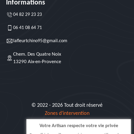
Informations
04 82 29 23 23
06 41 08 64 71
lafleurtchino95@gmail.com
Chem. Des Quatre Noix
13290 Aix-en-Provence
© 2022 - 2026 Tout droit réservé
Zones d’intervention
Votre Artisan respecte votre vie privée
Siret: 515 062 404 000 30