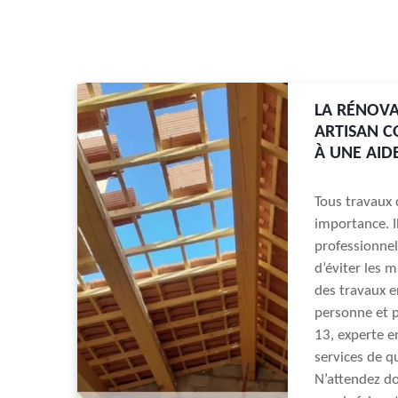
LA RÉNOVA
ARTISAN C
À UNE AID
Tous travaux 
importance. I
professionnel
d’éviter les 
des travaux e
personne et p
13, experte e
services de q
N’attendez do