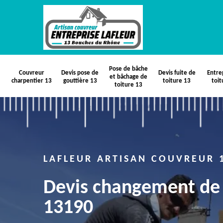
Pose de bâche
Couvreur
Devis pose de
Devis fuite de
Entre
et bâchage de
charpentier 13
gouttière 13
toiture 13
toit
toiture 13
LAFLEUR ARTISAN COUVREUR 
Devis changement de 
13190