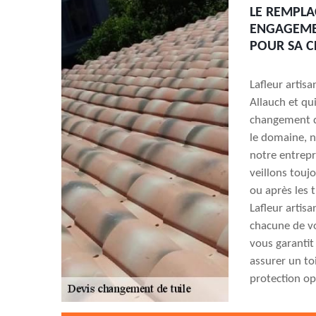
LE REMPLA
ENGAGEMEN
POUR SA C
Lafleur artis
Allauch et qui
changement d
le domaine, no
notre entrepr
veillons touj
ou après les t
Lafleur artis
chacune de v
vous garantit
assurer un to
protection op