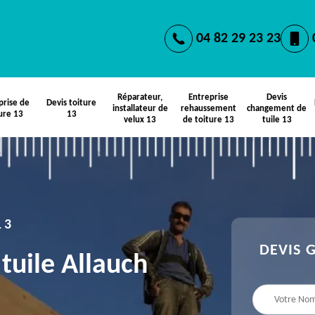
04 82 29 23 23
Réparateur,
Entreprise
Devis
prise de
Devis toiture
installateur de
rehaussement
changement de
ure 13
13
velux 13
de toiture 13
tuile 13
13
DEVIS 
tuile Allauch