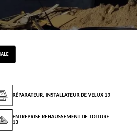
NALE
RÉPARATEUR, INSTALLATEUR DE VELUX 13
D
ENTREPRISE REHAUSSEMENT DE TOITURE
D
13