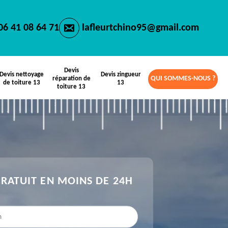
06 41 08 64 71
lafleurtchino95@gmail.com
Devis
Devis nettoyage
Devis zingueur
QUI SOMMES-NOUS ?
réparation de
de toiture 13
13
toiture 13
GRATUIT EN MOINS DE 24H