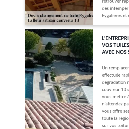
retrouver rap
des intempéri
Eygalieres et
L’ENTREPR
VOS TUILE
AVEC NOS 
Un remplaceme
effectuée rap
dégradation m
couvreur 13 s
vous mettre à 
n’attendez pa
vous offre se
toute la régi
sur vos toitu