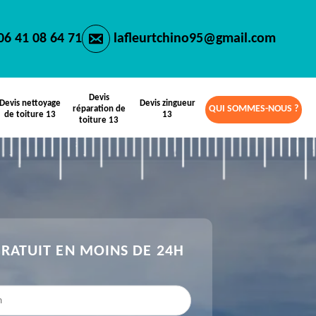
06 41 08 64 71
lafleurtchino95@gmail.com
Devis
Devis nettoyage
Devis zingueur
QUI SOMMES-NOUS ?
réparation de
de toiture 13
13
toiture 13
GRATUIT EN MOINS DE 24H