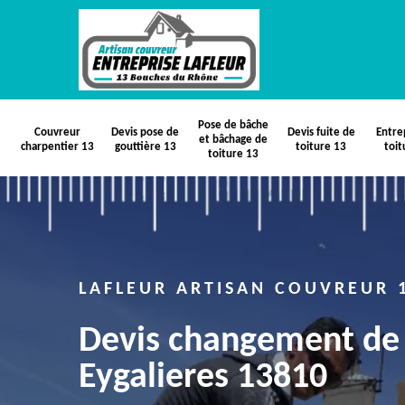
Pose de bâche
Couvreur
Devis pose de
Devis fuite de
Entre
et bâchage de
charpentier 13
gouttière 13
toiture 13
toit
toiture 13
LAFLEUR ARTISAN COUVREUR 
Devis changement de 
Eygalieres 13810