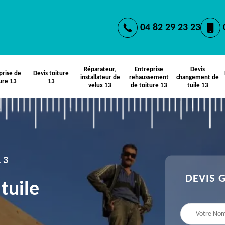
04 82 29 23 23
Réparateur,
Entreprise
Devis
prise de
Devis toiture
installateur de
rehaussement
changement de
ure 13
13
velux 13
de toiture 13
tuile 13
13
DEVIS 
tuile