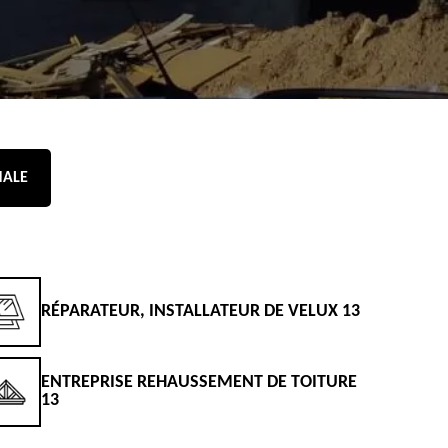
NALE
RÉPARATEUR, INSTALLATEUR DE VELUX 13
D
ENTREPRISE REHAUSSEMENT DE TOITURE
D
13