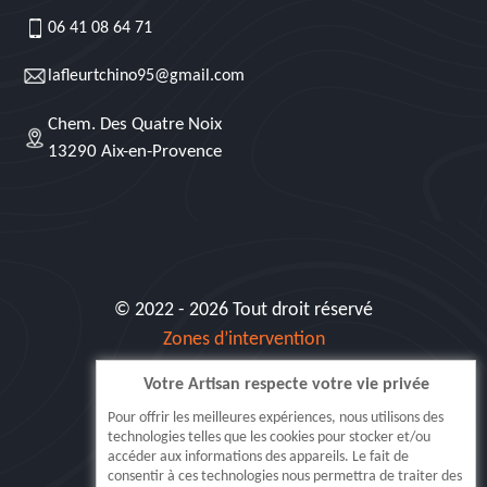
06 41 08 64 71
lafleurtchino95@gmail.com
Chem. Des Quatre Noix
13290 Aix-en-Provence
© 2022 - 2026 Tout droit réservé
Zones d’intervention
Votre Artisan respecte votre vie privée
Siret: 515 062 404 000 30
Pour offrir les meilleures expériences, nous utilisons des
technologies telles que les cookies pour stocker et/ou
accéder aux informations des appareils. Le fait de
consentir à ces technologies nous permettra de traiter des