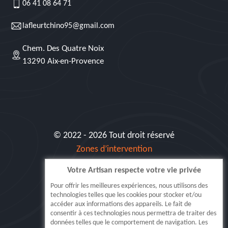
06 41 08 64 71
lafleurtchino95@gmail.com
Chem. Des Quatre Noix
13290 Aix-en-Provence
© 2022 - 2026 Tout droit réservé
Zones d’intervention
Votre Artisan respecte votre vie privée
Siret: 515 062 404 000 30
Pour offrir les meilleures expériences, nous utilisons des
technologies telles que les cookies pour stocker et/ou
accéder aux informations des appareils. Le fait de
consentir à ces technologies nous permettra de traiter des
données telles que le comportement de navigation. Les