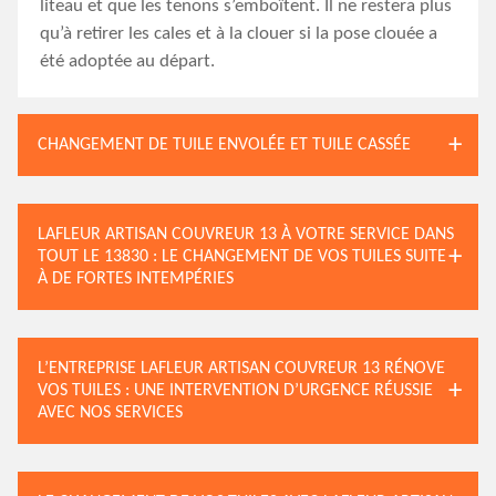
liteau et que les tenons s’emboîtent. Il ne restera plus
qu’à retirer les cales et à la clouer si la pose clouée a
été adoptée au départ.
CHANGEMENT DE TUILE ENVOLÉE ET TUILE CASSÉE
LAFLEUR ARTISAN COUVREUR 13 À VOTRE SERVICE DANS
TOUT LE 13830 : LE CHANGEMENT DE VOS TUILES SUITE
À DE FORTES INTEMPÉRIES
L’ENTREPRISE LAFLEUR ARTISAN COUVREUR 13 RÉNOVE
VOS TUILES : UNE INTERVENTION D’URGENCE RÉUSSIE
AVEC NOS SERVICES