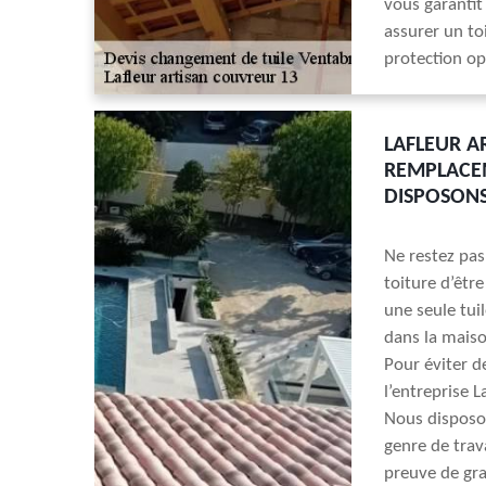
vous garantit
assurer un to
protection op
LAFLEUR A
REMPLACEM
DISPOSONS
Ne restez pa
toiture d’êtr
une seule tuil
dans la maiso
Pour éviter d
l’entreprise L
Nous disposon
genre de trava
preuve de gra