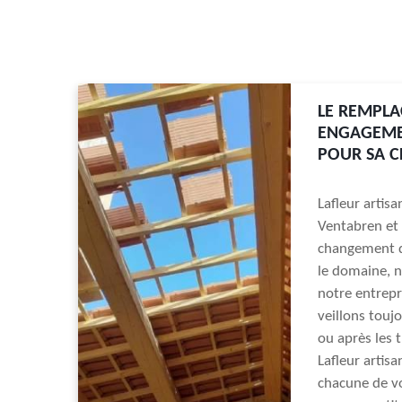
LE REMPLA
ENGAGEMEN
POUR SA C
Lafleur artis
Ventabren et 
changement d
le domaine, no
notre entrepr
veillons touj
ou après les t
Lafleur artis
chacune de v