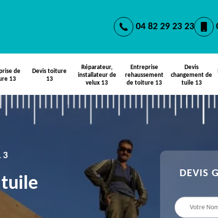
04 82 29 23 23
Réparateur,
Entreprise
Devis
prise de
Devis toiture
installateur de
rehaussement
changement de
ure 13
13
velux 13
de toiture 13
tuile 13
13
DEVIS 
tuile