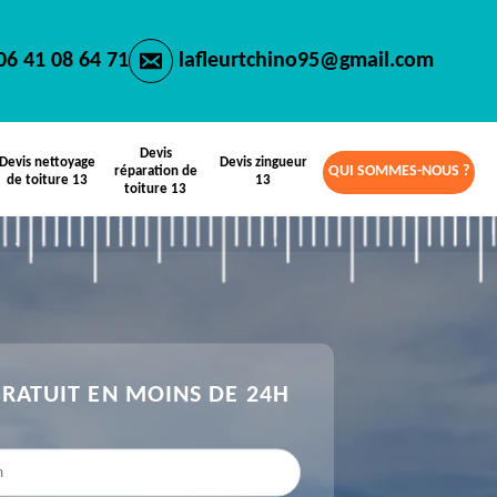
06 41 08 64 71
lafleurtchino95@gmail.com
Devis
Devis nettoyage
Devis zingueur
QUI SOMMES-NOUS ?
réparation de
de toiture 13
13
toiture 13
GRATUIT EN MOINS DE 24H