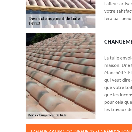
Lafleur artis
votre satisfac
fera par beau
CHANGEMEN
La tuile envol
maison. Une t
étanchéité. El
qui veut dire 
que votre toi
que les incon
pour cela qu
les travaux d