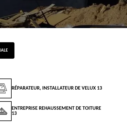
NALE
RÉPARATEUR, INSTALLATEUR DE VELUX 13
D
ENTREPRISE REHAUSSEMENT DE TOITURE
D
13