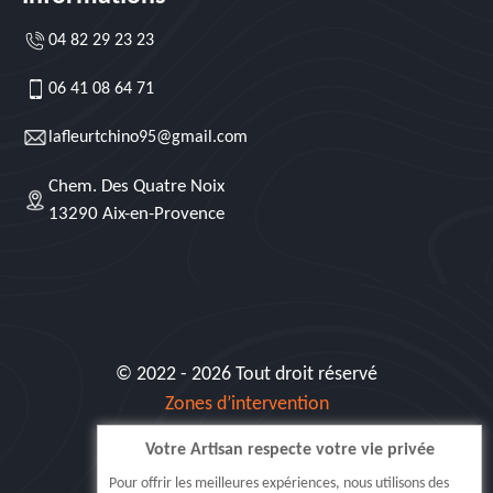
04 82 29 23 23
06 41 08 64 71
lafleurtchino95@gmail.com
Chem. Des Quatre Noix
13290 Aix-en-Provence
© 2022 - 2026 Tout droit réservé
Zones d’intervention
Votre Artisan respecte votre vie privée
Siret: 515 062 404 000 30
Pour offrir les meilleures expériences, nous utilisons des