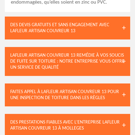
endommagées, qu’elles soient en zinc ou PVC.
DES DEVIS GRATUITS ET SANS ENGAGEMENT AVEC
LAFLEUR ARTISAN COUVREUR 13
LAFLEUR ARTISAN COUVREUR 13 REMÉDIE À VOS SOUCIS
DE FUITE SUR TOITURE : NOTRE ENTREPRISE VOUS OFFRE
UN SERVICE DE QUALITÉ
FAITES APPEL À LAFLEUR ARTISAN COUVREUR 13 POUR
UNE INSPECTION DE TOITURE DANS LES RÈGLES
DES PRESTATIONS FIABLES AVEC L’ENTREPRISE LAFLEUR
ARTISAN COUVREUR 13 À MOLLEGES