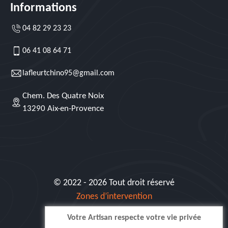
Informations
04 82 29 23 23
06 41 08 64 71
lafleurtchino95@gmail.com
Chem. Des Quatre Noix
13290 Aix-en-Provence
© 2022 - 2026 Tout droit réservé
Zones d’intervention
Votre Artisan respecte votre vie privée
Siret: 515 062 404 000 30