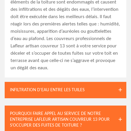
éléments de la toiture sont endommagés et causent
des infiltrations et des dégâts des eaux, l’intervention
doit être exécutée dans les meilleurs délais. Il faut
réagir lors des premières alertes telles que : humidité,
moisissures, apparition d’auréoles ou gouttelettes
d’eau au plafond. Les couvreurs professionnels de
Lafleur artisan couvreur 13 sont à votre service pour
déceler et s’occuper de toutes fuites sur votre toit en
terrasse avant que celle-ci ne s’aggrave et provoque
un dégât des eaux.
INFILTRATION D’EAU ENTRE LES TUILES
POURQUOI FAIRE APPEL AU SERVICE DE NOTRE
ENTREPRISE LAFLEUR ARTISAN COUVREUR 13 POUR
S’OCCUPER DES FUITES DE TOITURE ?