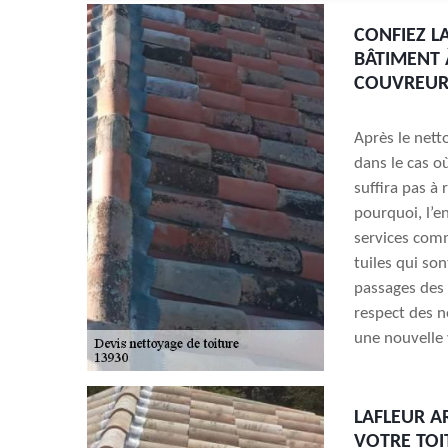
CONFIEZ L
BÂTIMENT 
COUVREUR
Après le nett
dans le cas o
suffira pas à
pourquoi, l’e
services comm
tuiles qui so
passages des 
respect des n
une nouvelle 
LAFLEUR A
VOTRE TOIT