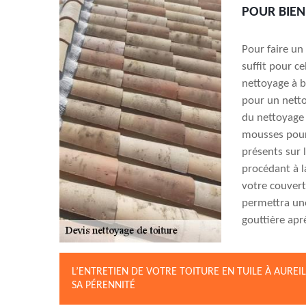
POUR BIEN
Pour faire un
suffit pour c
nettoyage à b
pour un netto
du nettoyage
mousses pour
présents sur l
procédant à l
votre couvert
permettra une
gouttière apr
L’ENTRETIEN DE VOTRE TOITURE EN TUILE À AURE
SA PÉRENNITÉ