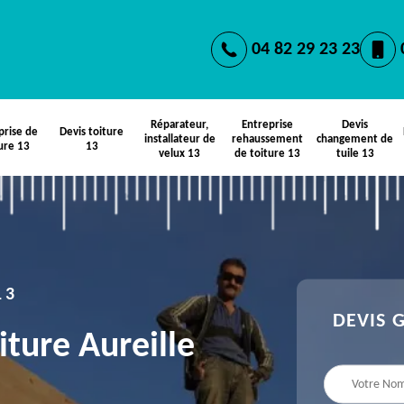
04 82 29 23 23
Réparateur,
Entreprise
Devis
prise de
Devis toiture
installateur de
rehaussement
changement de
ure 13
13
velux 13
de toiture 13
tuile 13
13
DEVIS 
iture Aureille