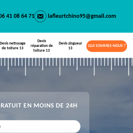
06 41 08 64 71
lafleurtchino95@gmail.com
Devis
Devis nettoyage
Devis zingueur
QUI SOMMES-NOUS ?
réparation de
de toiture 13
13
toiture 13
GRATUIT EN MOINS DE 24H