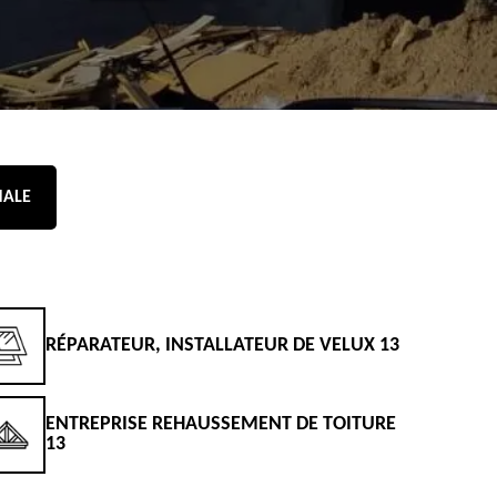
NALE
RÉPARATEUR, INSTALLATEUR DE VELUX 13
D
ENTREPRISE REHAUSSEMENT DE TOITURE
D
13