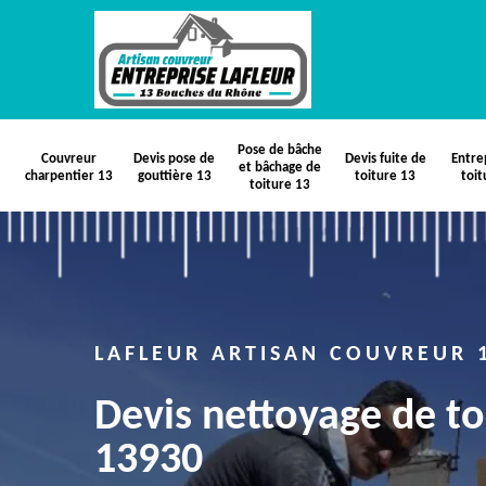
Pose de bâche
Couvreur
Devis pose de
Devis fuite de
Entre
et bâchage de
charpentier 13
gouttière 13
toiture 13
toit
toiture 13
LAFLEUR ARTISAN COUVREUR 
Devis nettoyage de to
13930