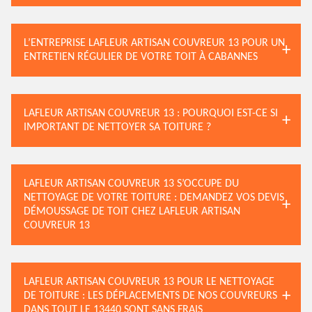
L’ENTREPRISE LAFLEUR ARTISAN COUVREUR 13 POUR UN
ENTRETIEN RÉGULIER DE VOTRE TOIT À CABANNES
LAFLEUR ARTISAN COUVREUR 13 : POURQUOI EST-CE SI
IMPORTANT DE NETTOYER SA TOITURE ?
LAFLEUR ARTISAN COUVREUR 13 S’OCCUPE DU
NETTOYAGE DE VOTRE TOITURE : DEMANDEZ VOS DEVIS
DÉMOUSSAGE DE TOIT CHEZ LAFLEUR ARTISAN
COUVREUR 13
LAFLEUR ARTISAN COUVREUR 13 POUR LE NETTOYAGE
DE TOITURE : LES DÉPLACEMENTS DE NOS COUVREURS
DANS TOUT LE 13440 SONT SANS FRAIS