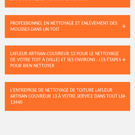
PROFESSIONNEL EN NETTOYAGE ET ENLÈVEMENT DES
MOUSSES DANS UN TOIT
LAFLEUR ARTISAN COUVREUR 13 POUR LE NETTOYAGE
DE VOTRE TOIT À {VILLE] ET SES ENVIRONS : LES ÉTAPES
POUR BIEN NETTOYER
L’ENTREPRISE DE NETTOYAGE DE TOITURE LAFLEUR
ARTISAN COUVREUR 13 À VOTRE SERVICE DANS TOUT LE
13440