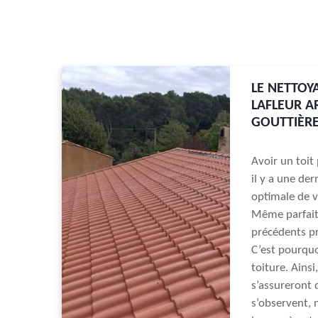
LE NETTOY
LAFLEUR A
GOUTTIÈR
Avoir un toit
il y a une der
optimale de vo
Même parfaite
précédents pr
C’est pourquoi
toiture. Ains
s’assureront 
s’observent, 