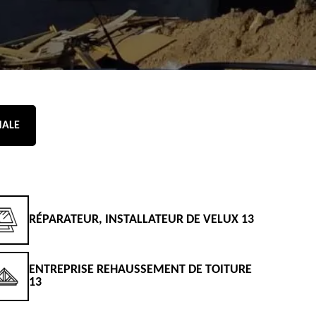
NALE
RÉPARATEUR, INSTALLATEUR DE VELUX 13
D
ENTREPRISE REHAUSSEMENT DE TOITURE
D
13