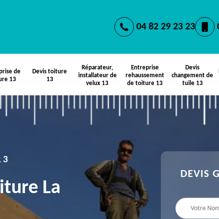
04 82 29 23 23
Réparateur,
Entreprise
Devis
prise de
Devis toiture
installateur de
rehaussement
changement de
ure 13
13
velux 13
de toiture 13
tuile 13
13
DEVIS 
iture La