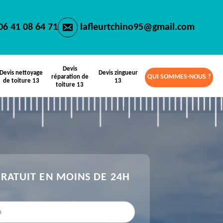
06 41 08 64 71
lafleurtchino95@gmail.com
Devis
Devis nettoyage
Devis zingueur
QUI SOMMES-NOUS ?
réparation de
de toiture 13
13
toiture 13
GRATUIT EN MOINS DE 24H