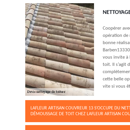
NETTOYAGE
Coopérer avec
opération de 
bonne réalisa
Barben13330, 
vous invite à
toit. Il s’agi
complètement
cette belle o
vite si vous ê
LAFLEUR ARTISAN COUVREUR 13 S’OCCUPE DU NET
DÉMOUSSAGE DE TOIT CHEZ LAFLEUR ARTISAN CO