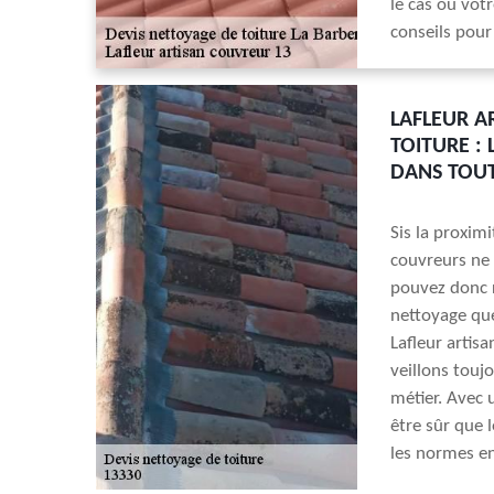
le cas où vot
conseils pour 
LAFLEUR A
TOITURE :
DANS TOUT
Sis la proxim
couvreurs ne 
pouvez donc 
nettoyage que
Lafleur artisa
veillons toujo
métier. Avec
être sûr que 
les normes en