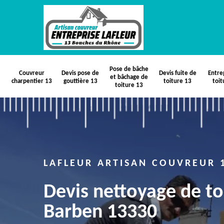
Pose de bâche
Couvreur
Devis pose de
Devis fuite de
Entre
et bâchage de
charpentier 13
gouttière 13
toiture 13
toit
toiture 13
LAFLEUR ARTISAN COUVREUR 
Devis nettoyage de to
Barben 13330