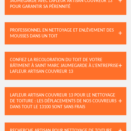
JAUMEGARDE AVEC LAFLEUR ARTISAN COUVREUR 13
POUR GARANTIR SA PÉRENNITÉ
PROFESSIONNEL EN NETTOYAGE ET ENLÈVEMENT DES
MOUSSES DANS UN TOIT
CONFIEZ LA RECOLORATION DU TOIT DE VOTRE
BÂTIMENT À SAINT MARC JAUMEGARDE À L’ENTREPRISE
LAFLEUR ARTISAN COUVREUR 13
LAFLEUR ARTISAN COUVREUR 13 POUR LE NETTOYAGE
DE TOITURE : LES DÉPLACEMENTS DE NOS COUVREURS
DANS TOUT LE 13100 SONT SANS FRAIS
RECHERCHE ARTISAN POUR NETTOYAGE DE TOITURE