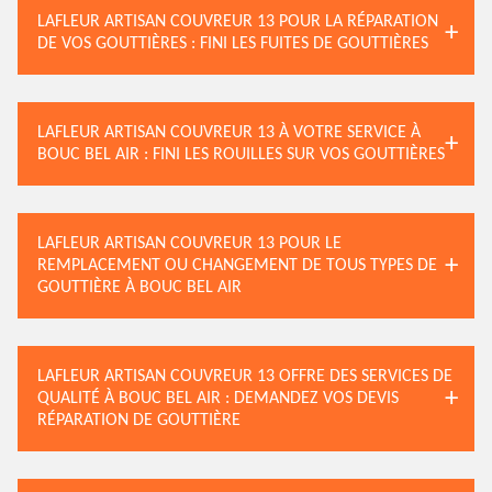
LAFLEUR ARTISAN COUVREUR 13 POUR LA RÉPARATION
DE VOS GOUTTIÈRES : FINI LES FUITES DE GOUTTIÈRES
LAFLEUR ARTISAN COUVREUR 13 À VOTRE SERVICE À
BOUC BEL AIR : FINI LES ROUILLES SUR VOS GOUTTIÈRES
LAFLEUR ARTISAN COUVREUR 13 POUR LE
REMPLACEMENT OU CHANGEMENT DE TOUS TYPES DE
GOUTTIÈRE À BOUC BEL AIR
LAFLEUR ARTISAN COUVREUR 13 OFFRE DES SERVICES DE
QUALITÉ À BOUC BEL AIR : DEMANDEZ VOS DEVIS
RÉPARATION DE GOUTTIÈRE