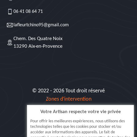
06 41 08 64 71
lafleurtchino95@gmail.com
Chem. Des Quatre Noix
13290 Aix-en-Provence
© 2022 - 2026 Tout droit réservé
Zones d’intervention
Votre Artisan respecte votre vie privée
Siret: 515 062 404 000 30
Pour offrir les meilleures expériences, nous utilisons des
technologies telles que les cookies pour stocker et/ou
accéder aux informations des appareils. Le fait de